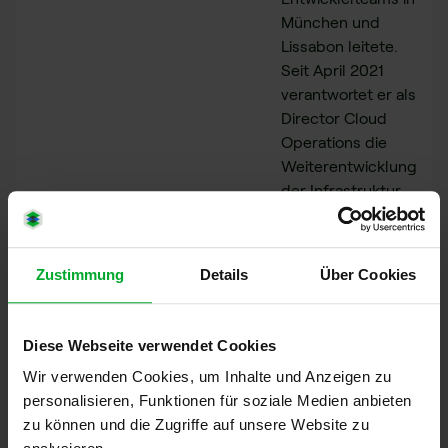
München und
Lissabon leitete.
Seit April 2021
verantwortet er als
Director Cloud
Operations die
Weiterentwicklung
der Infrastruktur
und Technologie
hinter
idgard
, dem
Cloud-Dienst für
Zustimmung
Details
Über Cookies
sicheren
Datenaustausch
und digitale
Diese Webseite verwendet Cookies
Zusammenarbeit.
Wir verwenden Cookies, um Inhalte und Anzeigen zu
personalisieren, Funktionen für soziale Medien anbieten
LinkedIn Profil
zu können und die Zugriffe auf unsere Website zu