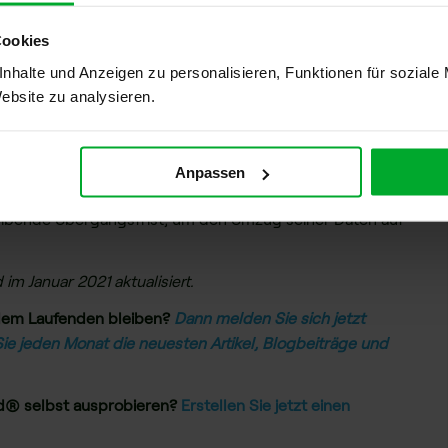
Cookies
nhalte und Anzeigen zu personalisieren, Funktionen für soziale
ofort ihrer eigenen Wege. Man steht sich zwar immer noch
Website zu analysieren.
antiert keine langfristige Rechtssicherheit. Ein
aran gebunden fühlen und ähnliche Ziele verfolgen. Doch
t einem Ablaufdatum versehen. Allzu oft werden sie als
Anpassen
 nicht länger als eine Legislaturperiode.
leibende Übergangsfrist, um den Umzug seiner Daten auf
 im Januar 2021 aktualisiert.
f dem Laufenden bleiben?
Dann melden Sie sich jetzt
ie jeden Monat die neuesten Artikel, Blogbeiträge und
rd® selbst ausprobieren?
Erstellen Sie jetzt einen