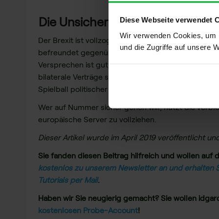
Die Unsicherheit bleibt
Diese Webseite verwendet 
Wir verwenden Cookies, um I
Der Brexit ist vollzogen und die Briten gehen ab s
und die Zugriffe auf unsere 
befreundet gegenüber, doch Freundschaft alleine gar
Versprechen ist gut, solange sich beide Parteien d
bilaterale Verträge sind volatil und in der Regel mi
Spielball politischer Akteure missbraucht und halten
Wer auf Nummer sicher gehen will, nutzt die verb
europäische Server zu vollziehen.
Dieser Artikel wurde im April 2019 veröffentlicht und
Sie fanden diesen Beitrag hilfreich und wollen au
kostenlos zu unserem Newsletter an und erhalten S
Tutorials per Mail
.
Haben wir Sie neugierig gemacht? Sie wollen idga
kostenlosen Probe-Account
!