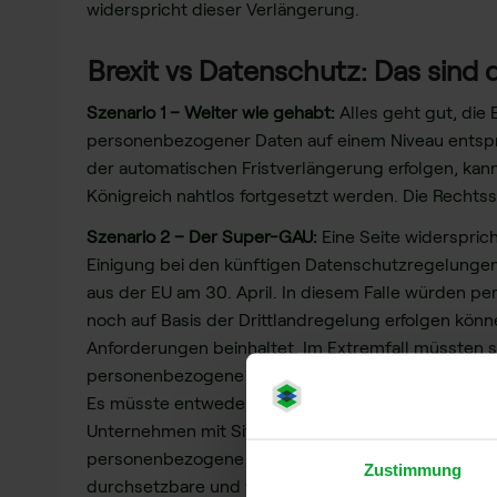
widerspricht dieser Verlängerung.
Brexit vs Datenschutz: Das sind
Szenario 1 – Weiter wie gehabt:
Alles geht gut, die 
personenbezogener Daten auf einem Niveau entspr
der automatischen Fristverlängerung erfolgen, kan
Königreich nahtlos fortgesetzt werden. Die Rechts
Szenario 2 – Der Super-GAU:
Eine Seite widerspric
Einigung bei den künftigen Datenschutzregelungen
aus der EU am 30. April. In diesem Falle würden 
noch auf Basis der Drittlandregelung erfolgen könn
Anforderungen beinhaltet. Im Extremfall müssten 
personenbezogene Datenübermittlung von ihrem z
Es müsste entweder ein Angemessenheitsbeschluss
Unternehmen mit Sitz im Vereinigten Königreich m
personenbezogene Daten aus der EU verarbeiten zu
Zustimmung
durchsetzbare und wirksame Rechtsbehelfe nach A