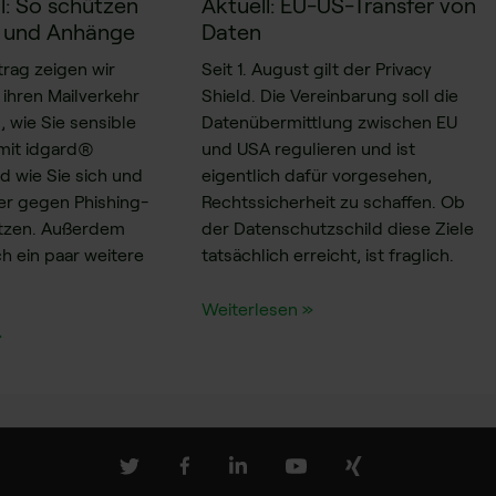
l: So schützen
Aktuell: EU-US-Transfer von
s und Anhänge
Daten
trag zeigen wir
Seit 1. August gilt der Privacy
 ihren Mailverkehr
Shield. Die Vereinbarung soll die
, wie Sie sensible
Datenübermittlung zwischen EU
 mit idgard®
und USA regulieren und ist
d wie Sie sich und
eigentlich dafür vorgesehen,
ter gegen Phishing-
Rechtssicherheit zu schaffen. Ob
ützen. Außerdem
der Datenschutzschild diese Ziele
h ein paar weitere
tatsächlich erreicht, ist fraglich.
Weiterlesen »
»