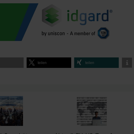
l
teilen
teilen