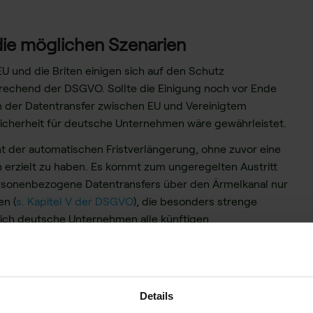
 die möglichen Szenarien
EU und die Briten einigen sich auf den Schutz
echend der DSGVO. Sollte die Einigung noch vor Ende
n der Datentransfer zwischen EU und Vereinigtem
sicherheit für deutsche Unternehmen wäre gewährleistet.
ht der automatischen Fristverlängerung, ohne zuvor eine
 erzielt zu haben. Es kommt zum ungeregelten Austritt
personenbezogene Datentransfers über den Ärmelkanal nur
en (
s. Kapitel V der DSGVO
), die besonders strenge
sich deutsche Unternehmen alle künftigen
uständigen Datenschutzbeauftragten genehmigen lassen.
 vorliegen (Art. 45 DSGVO) oder das Datenverarbeitende
üsste geeignete Garantien vorweisen können, um weiterhin
 dürfen. Als geeignete Garantien werden alle
Details
rtikel 46 der DSGVO verstanden.