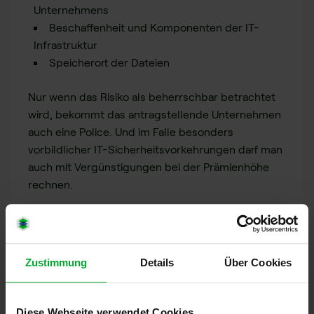
Unternehmens
Beschaffenheit und Komponenten der IT-
Infrastruktur
Speicherort der Dateien
Nur wenn das Risiko als beherrschbar betrachtet
wird, bekommt das antragstellende Unternehmen
auch eine Police. Und im Falle besonders
vorbildlicher IT-Sicherheitsvorkehrungen darf man
auch mit Vergünstigungen bei der Prämienhöhe
rechnen.
So ergänzt idgard Ihre Cyber-
Versicherung
Zustimmung
Details
Über Cookies
Mit
idgard
, der hochsicheren Business-Cloud der
TÜV SÜD-Tochter uniscon, erhalten Unternehmen
optimalen komplementären Datenschutz zur
Diese Webseite verwendet Cookies