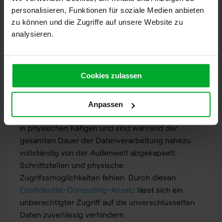
personalisieren, Funktionen für soziale Medien anbieten
Notwendigkeit, die man zwar nicht umgehen, aber
zu können und die Zugriffe auf unsere Website zu
mit besonderen Schutzmaßnahmen absichern
analysieren.
kann. Denn in entschlüsselter Form sind
Patientendaten verwundbar manipulierbar und
entwendbar – und daher besonders
schutzbedürftig.
Cookies zulassen
Diesen besonderen Schutz bietet uniscons
Sealed
Cloud
, indem sie die Daten zur Verarbeitung auf
Anpassen
versiegelte Server überträgt. Diese Server stecken
in physischen Käfigen und sind während der
gesamten Dauer der Datenverarbeitung nahezu
vollständig von der Außenwelt abgekapselt.
Schnittstellen und physische
Zugrifssmöglichkeiten fehlen. Durch diesen
Confidential-Computing-Ansatz
lässt sich ein
unberechtigter Zugriff auf die unverschlüsselten
Daten zuverlässig verhindern.