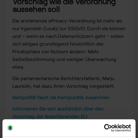
Vorschlag wie die Verordnung
aussehen soll
Die anstehende ePrivacy-Verordnung ist mehr als
nur irgendein Zusatz zur DSGVO: Durch sie können
und – wenn es nach Datenschützern geht – sollen
sich einiges grundlegend hinsichtlich der
Privatsphäre von Nutzern ändern: Mehr
Selbstbestimmung und weniger Überwachung
etwa.
Die parlamentarische Berichterstatterin, Marju
Lauristin, hat dazu ihren Vorschlag vorgestellt.
Netzpolitik fasst die Kernpunkte zusammen.
Informieren Sie sich ausführlich über den
Vorschlag der federführenden EU-
Parlamentarierin!