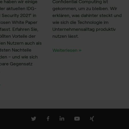
ie haben wir einige
Confidential Computing ist
der aktuellen IDG-
gekommen, um zu bleiben. Wir
 Security 2021“ in
erklären, was dahinter steckt und
losen White Paper
wie sich die Technologie im
sst. Erfahren Sie,
Unternehmensalltag produktiv
ßten Vorteile der
nutzen lässt.
len Nutzern auch als
dsten Nachteile
Weiterlesen »
den – und wie sich
nbare Gegensatz
.
»