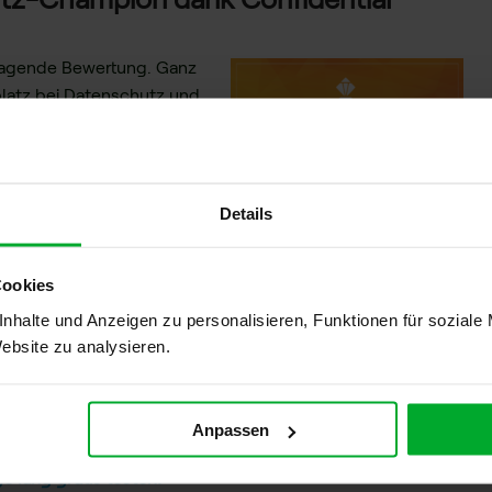
rragende Bewertung. Ganz
platz bei Datenschutz und
idential-Computing-
tige patentierte
Cloud-Technologie
–
er Speicherung und
Details
 bei der Verarbeitung.
 Ihnen und den Personen,
Cookies
e Daten. Auch nicht wir als
nhalte und Anzeigen zu personalisieren, Funktionen für soziale
erfekt für den DSGVO-
Website zu analysieren.
er Daten.
bieren Sie idgard® doch
idgard® ist Filesharing-
 Minuten und sie müssen
Anpassen
Champion- vielen Dank für
Ihr Vertrauen!
 lang gratis testen!