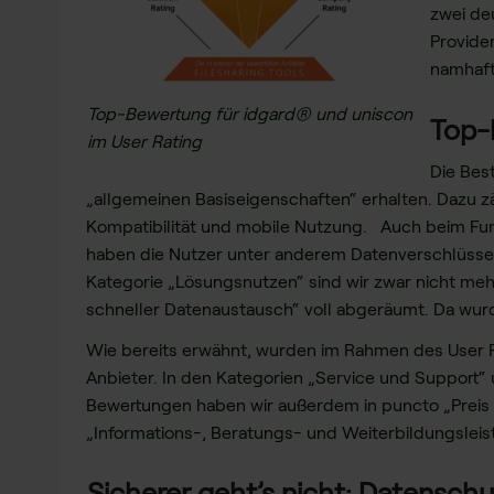
zwei de
Provide
namhaft
Top-Bewertung für idgard® und uniscon
Top-
im User Rating
Die Bes
„allgemeinen Basiseigenschaften“ erhalten. Dazu z
Kompatibilität und mobile Nutzung. Auch beim Funk
haben die Nutzer unter anderem Datenverschlüssel
Kategorie „Lösungsnutzen“ sind wir zwar nicht mehr
schneller Datenaustausch“ voll abgeräumt. Da wur
Wie bereits erwähnt, wurden im Rahmen des User R
Anbieter. In den Kategorien „Service und Support“ u
Bewertungen haben wir außerdem in puncto „Preis u
„Informations-, Beratungs- und Weiterbildungsleis
Sicherer geht’s nicht: Datensch