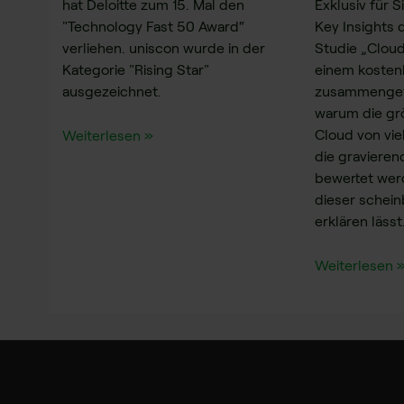
hat Deloitte zum 15. Mal den
Exklusiv für S
"Technology Fast 50 Award“
Key Insights 
verliehen. uniscon wurde in der
Studie „Cloud
Kategorie "Rising Star"
einem kosten
ausgezeichnet.
zusammengefa
warum die grö
Cloud von vie
Weiterlesen »
die gravieren
bewertet wer
dieser schei
erklären lässt
Weiterlesen 