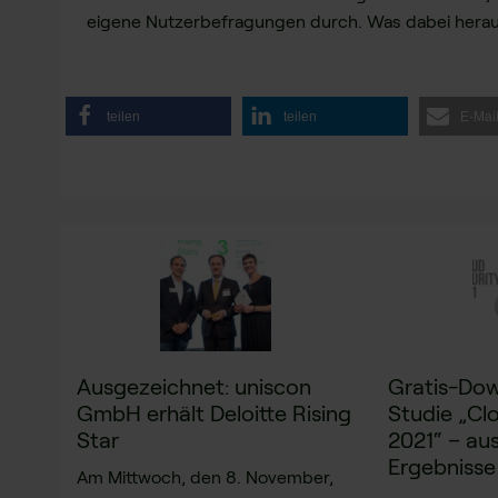
eigene Nutzerbefragungen durch. Was dabei herausk
teilen
teilen
E-Mai
Ausgezeichnet: uniscon
Gratis-Dow
GmbH erhält Deloitte Rising
Studie „Cl
Star
2021“ – au
Ergebnisse
Am Mittwoch, den 8. November,