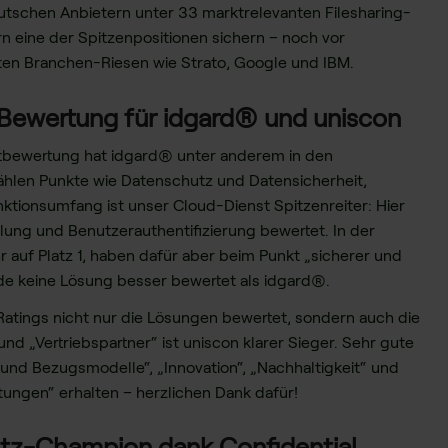
utschen Anbietern unter 33 marktrelevanten Filesharing-
rn eine der Spitzenpositionen sichern – noch vor
en Branchen-Riesen wie Strato, Google und IBM.
Bewertung für idgard® und uniscon
tbewertung hat idgard® unter anderem in den
ählen Punkte wie Datenschutz und Datensicherheit,
tionsumfang ist unser Cloud-Dienst Spitzenreiter: Hier
ung und Benutzerauthentifizierung bewertet. In der
 auf Platz 1, haben dafür aber beim Punkt „sicherer und
de keine Lösung besser bewertet als idgard®.
atings nicht nur die Lösungen bewertet, sondern auch die
nd „Vertriebspartner“ ist uniscon klarer Sieger. Sehr gute
nd Bezugsmodelle“, „Innovation“, „Nachhaltigkeit“ und
tungen“ erhalten – herzlichen Dank dafür!
utz-Champion dank Confidential