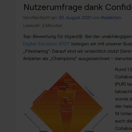
Nutzerumfrage dank Confid
Veröffentlicht am
20. August 2021
von
Redaktion
Top-Bewertung für idgard®: Bei der unabhängige
Digital Solutions 2021“
belegen wir mit unserer Busi
„Filesharing“. Darauf sind wir ordentlich stolz! D
Anbieter als „Champions“ ausgezeichnet – darunter
Rund 1.
Collabo
(PUR) t
tatsäch
wurde d
der hei
14 Unte
auch di
Collabo