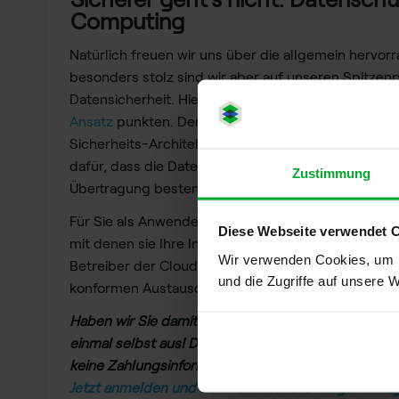
Computing
Natürlich freuen wir uns über die allgemein hervo
besonders stolz sind wir aber auf unseren Spitzen
Datensicherheit. Hier können wir mit unserem
Conf
Ansatz
punkten. Der sorgt nämlich durch eine neuar
Sicherheits-Architektur – die sogenannten
Sealed-
dafür, dass die Daten in der Cloud nicht nur bei d
Zustimmung
Übertragung bestens geschützt sind, sondern auch
Für Sie als Anwender bedeutet das: Niemand außer
Diese Webseite verwendet 
mit denen sie Ihre Inhalte teilen, hat Zugriff auf Ihr
Wir verwenden Cookies, um I
Betreiber der Cloud. Damit eignet sich idgard® p
und die Zugriffe auf unsere 
konformen Austausch und die Verarbeitung sensibl
Haben wir Sie damit neugierig gemacht? Dann pro
einmal selbst aus! Die Anmeldung dauert nur zwei
keine Zahlungsinformationen angeben.
Jetzt anmelden und den Datenschutz-Sieger 14 Tage