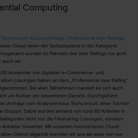
ential Computing
n
Techconsult-Nutzerumfrage „Professional User Ratings
ness-Cloud einen der Spitzenplätze in der Kategorie
enn insgesamt wurden im Rahmen des User Ratings nur acht
 auch wir.
500 Anwender von digitalen e-Commerce- und
ration-Lösungen haben an dem „Professional User Rating“
eilgenommen. Bei allen Teilnehmern handelt es sich auch
lich um Nutzer der bewerteten Dienste. Durchgeführt
ie Umfrage vom Analystenhaus Techconsult, einer Tochter
se Gruppe. Dabei wurden anhand von rund 60 Kriterien in
rkategorien nicht nur die Filesharing-Lösungen, sondern
e Anbieter bewertet. Mit unserem hochsicheren Cloud-
ration-Dienst idgard® konnten wir uns als einer von nur