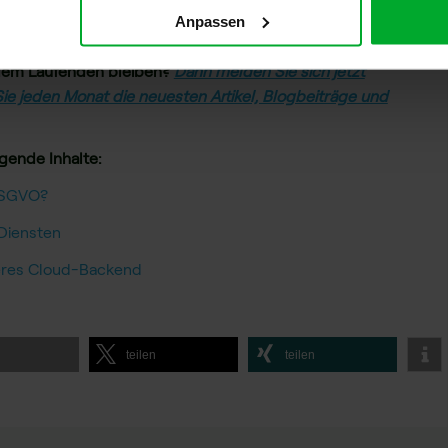
Anpassen
k mitteilen? Schreiben Sie uns an:
support@idgard.de
.
f dem Laufenden bleiben?
Dann melden Sie sich jetzt
ie jeden Monat die neuesten Artikel, Blogbeiträge und
lgende Inhalte:
DSGVO?
-Diensten
cheres Cloud-Backend
l
teilen
teilen