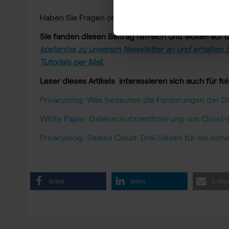
Haben Sie Fragen oder möchten Sie uns Ihr Feedbac
Sie fanden diesen Beitrag hilfreich und wollen au
kostenlos zu unserem Newsletter an und erhalten S
Tutorials per Mail
.
Leser dieses Artikels interessieren sich auch für fo
Privacyblog: Was bedeuten die Forderungen der 
White Paper: Datenschutzzertifizierung von Cloud
Privacyblog: Sealed Cloud: Drei Säulen für ein si
teilen
teilen
E-Mai