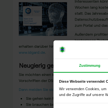
Interessenten könn
Wochen lang kosten
statt. Das Jahresa
Datenschutzbeauft
zum Portal und das
Außerdem profitier
kostenlosen Testp
erhalten darüber hinaus zehn Prozent Rabatt auf a
www.idgard.de
.
Neugierig geworden?
Zustimmung
Sie möchten einen sicheren Cloud-Dienst testen,
Vorschriften der DSGVO entspricht?
Diese Webseite verwendet 
Wir verwenden Cookies, um I
Dann melden Sie sich an und testen Sie idgard® 14
und die Zugriffe auf unsere 
Sie gehen kein Risiko ein: Der Test läuft automa
Sie brauchen bei der Anmeldung zum Test kei