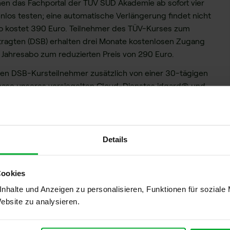
en das Fachportal der TÜV SÜD Akademie ab sofort vier
los testen; eine automatische Verlängerung findet nicht
bo kostet 390 Euro. Teilnehmer des TÜV-Kurses zum
ragten (DSB) erhalten drei Monate kostenlosen Zugang
 Jahresabo zum reduzierten Preis von 290 Euro.
en DSB-Kursteilnehmer zusätzlich von einer 30-tägigen
hase unseres versiegelten Cloud-Dienstes idgard® und
lle idgard®-Pakete bei einer Onlinebuchung auf
Details
 der nach dem
TCDP zertifiziert
ist und bereits jetzt den
Cookies
nhalte und Anzeigen zu personalisieren, Funktionen für soziale
 Tage kostenlos.
Website zu analysieren.
tisch aus.
ne Zahlungsdaten angeben.